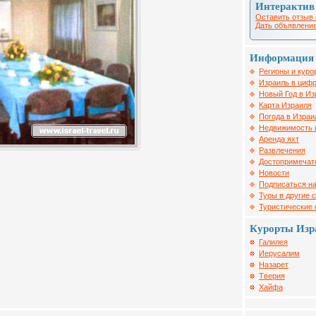
Интерактив
Оставить отзыв 
Дать объявление
Информация 
Регионы и куро
Израиль в цифр
Новый Год в Из
Карта Израиля
Погода в Израи
Недвижимость 
Аренда яхт
Развлечения
Достопримечат
Новости
Подписаться на
Туры в другие 
Туристические
Курорты Изр
Галилея
Иерусалим
Назарет
Тверия
Хайфа