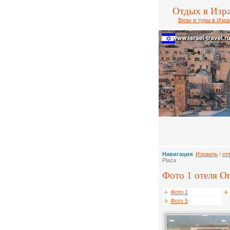
Отдых в Изр
Визы и туры в Изр
Навигация
:
Израиль
/
от
Plaza
Фото 1 отеля Orl
Фото 1
Фото 5