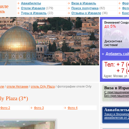
Авиабилеты
Виза в Израиль
Фор
аиле
Отели Израиля
(179)
Поиск попутчика
(82)
Фот
аиль
Туры в Израиль
(22)
Отзывы о Израиле
(36)
Кон
Добавить сай
ели
/
отели Нетании
/
отель Orly Plaza
/ фотографии отеля Orly
Виза в Изра
С приглашением 
Без приглашения 
y Plaza (3*)
Фото 2
Фото 3
Фото 4
Авиабилеты
Заказ и брониро
авиабилетов от 2