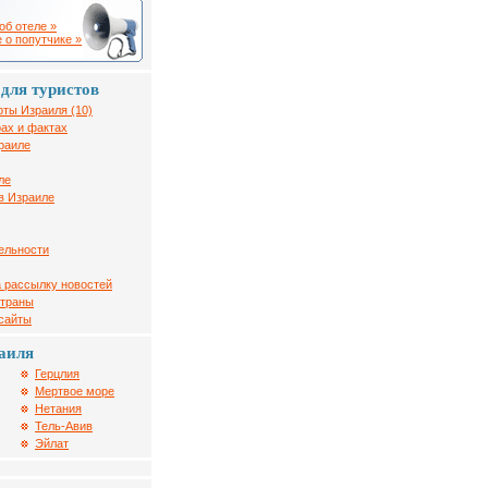
об отеле »
 о попутчике »
для туристов
рты Израиля (10)
ах и фактах
раиле
ле
в Израиле
ельности
 рассылку новостей
страны
 сайты
аиля
Герцлия
Мертвое море
Нетания
Тель-Авив
Эйлат