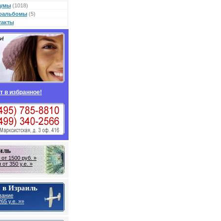
умы
(1018)
оальбомы
(5)
такты
т в избранное!
иль
от 1500 руб. »
от 350 у.е. »
 в Израиль
вание
65 у.е. »»