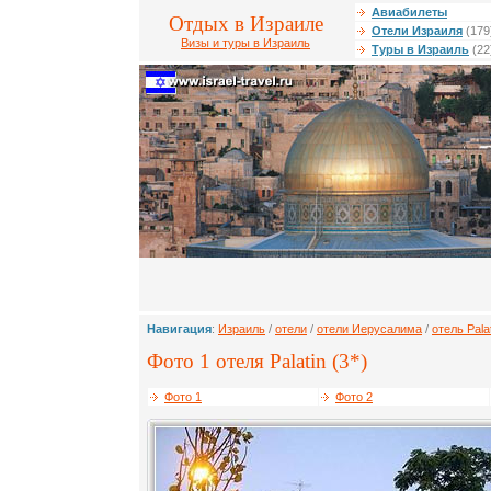
Авиабилеты
Отдых в Израиле
Отели Израиля
(179
Визы и туры в Израиль
Туры в Израиль
(22
Навигация
:
Израиль
/
отели
/
отели Иерусалима
/
отель Pala
Фото 1 отеля Palatin (3*)
Фото 1
Фото 2