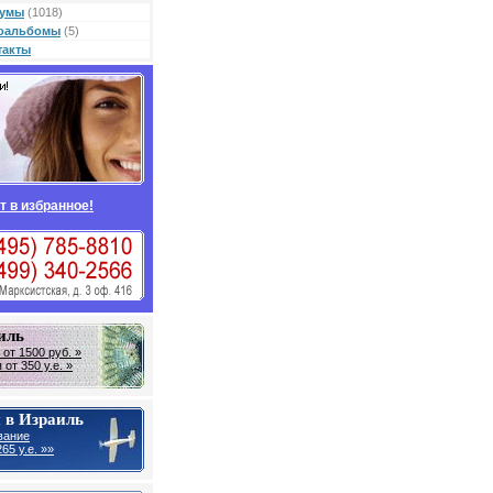
умы
(1018)
оальбомы
(5)
такты
т в избранное!
иль
от 1500 руб. »
от 350 у.е. »
 в Израиль
вание
65 у.е. »»