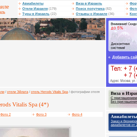
Авиабилеты
Виза в Израиль
Фор
аиле
Отели Израиля
(179)
Поиск попутчика
(82)
Фот
аиль
Туры в Израиль
(22)
Отзывы о Израиле
(36)
Кон
Добавить сай
ели
/
отели Эйлата
/
отель Herods Vitalis Spa
/ фотографии отеля
Виза в Изра
С приглашением 
Без приглашения 
ods Vitalis Spa (4*)
Фото 2
Фото 3
Фото 4
Авиабилеты
Заказ и брониро
авиабилетов от 2