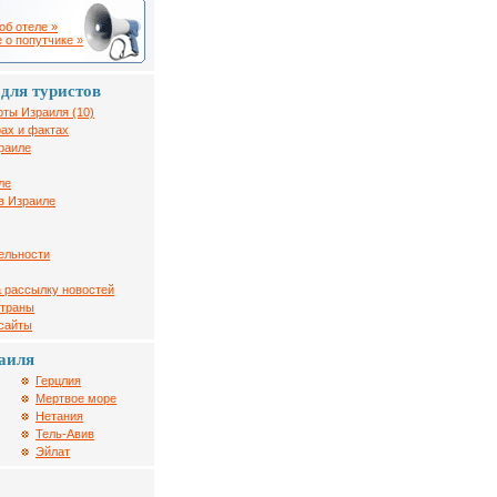
об отеле »
 о попутчике »
для туристов
рты Израиля (10)
ах и фактах
раиле
ле
в Израиле
ельности
 рассылку новостей
страны
 сайты
аиля
Герцлия
Мертвое море
Нетания
Тель-Авив
Эйлат