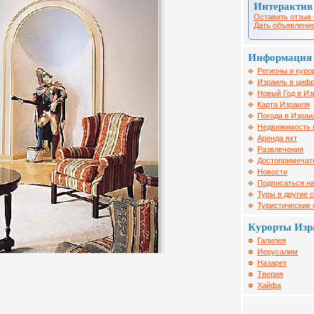
Интерактив
Оставить отзыв 
Дать объявление
Информация 
Регионы и куро
Израиль в цифр
Новый Год в Из
Карта Израиля
Погода в Израи
Недвижимость 
Аренда яхт
Развлечения
Достопримечат
Новости
Подписаться на
Туры в другие 
Туристические
Курорты Изр
Галилея
Иерусалим
Назарет
Тверия
Хайфа