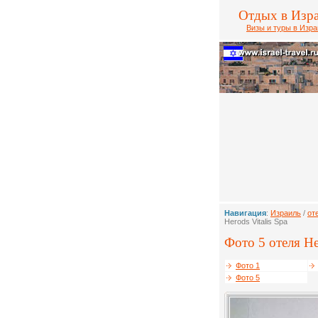
Отдых в Изр
Визы и туры в Изр
Навигация
:
Израиль
/
от
Herods Vitalis Spa
Фото 5 отеля Her
Фото 1
Фото 5