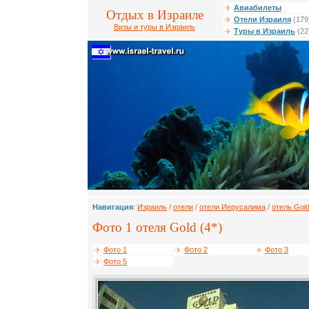
Авиабилеты
Отдых в Израиле
Отели Израиля
(179
Визы и туры в Израиль
Туры в Израиль
(22
Навигация
:
Израиль
/
отели
/
отели Иерусалима
/
отель Gol
Фото 1 отеля Gold (4*)
Фото 1
Фото 2
Фото 3
Фото 5