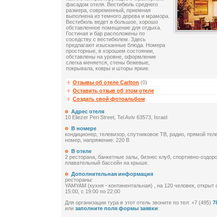
фасадом отеля. Вестибюль среднего
размера, современный, приемная
выполнена из темного дерева и мрамора.
Вестибюль ведет в большое, хорошо
обставленное помещение для отдыха.
Гостиная и бар расположены по
соседству с вестибюлем. Здесь
предлагают изысканные блюда. Номера
просторные, в хорошем состоянии,
обставлены на уровне, оформление
слегка меняется, стены бежевые,
покрывала, ковры и шторы яркие.
Отзывы об отеле Carlton
(0)
Оставить отзыв об этом отеле
Создать свой фотоальбом
Адрес отеля
10 Eliezer Peri Street, Tel Aviv 63573, Israel
В номере
кондиционер, телевизор, спутниковое ТВ, радио, прямой тел
номер, напряжение: 220 В
В отеле
2 ресторана, банкетные залы, бизнес клуб, спортивно-оздор
плавательный бассейн на крыше.
Дополнительная информация
рестораны:
YAMYAM (кухня - континентальная) , на 120 человек, открыт c 
15:00, c 19:00 по 22:00
Для организации тура в этот отель звоните по тел: +7 (495)
7
или
заполните поля формы заявки
: