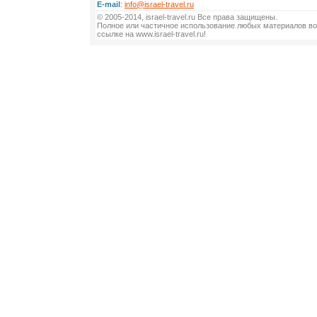
E-mail
:
info@israel-travel.ru
© 2005-2014, israel-travel.ru Все права защищены.
Полное или частичное использование любых материалов во
ссылке на www.israel-travel.ru!