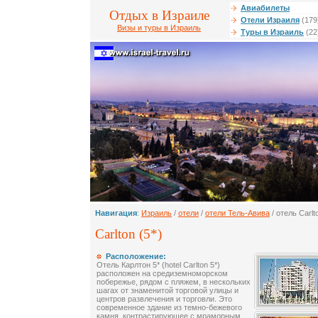
Авиабилеты
Отдых в Израиле
Отели Израиля
(179
Визы и туры в Израиль
Туры в Израиль
(22
Навигация
:
Израиль
/
отели
/
отели Тель-Авива
/ отель Carlt
Carlton (5*)
Расположение:
Отель Карлтон 5* (hotel Carlton 5*)
расположен на средиземноморском
побережье, рядом с пляжем, в нескольких
шагах от знаменитой торговой улицы и
центров развлечения и торговли. Это
современное здание из темно-бежевого
камня, контрастирующее с мраморным