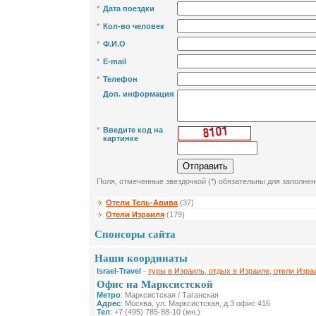
*
Дата поездки
*
Кол-во человек
*
Ф.И.О
*
E-mail
*
Телефон
Доп. информация
*
Введите код на
картинке
Поля, отмеченные звездочкой (*) обязательны для заполнен
Отели Тель-Авива
(37)
Отели Израиля
(179)
Спонсоры сайта
Наши координаты
Israel-Travel
-
туры в Израиль, отдых в Израиле, отели Изра
Офис на Марксистской
Метро
: Марксистская / Таганская
Адрес
: Москва, ул. Марксистская, д 3 офис 416
Тел
: +7 (495) 785-88-10 (мн.)