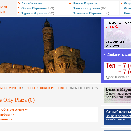
Авиабилеты
Виза в Израиль
Фор
аиле
Отели Израиля
(179)
Поиск попутчика
(82)
Фот
аиль
Туры в Израиль
(22)
Отзывы о Израиле
(36)
Кон
Добавить сай
зывы туристов
/
отзывы об отелях Нетании
/ отзывы об отеле Orly
Виза в Изра
С приглашением 
Без приглашения 
 Orly Plaza (0)
 об этом отеле »»
Авиабилеты
льбом »»
Заказ и брониро
авиабилетов от 2
теле »»