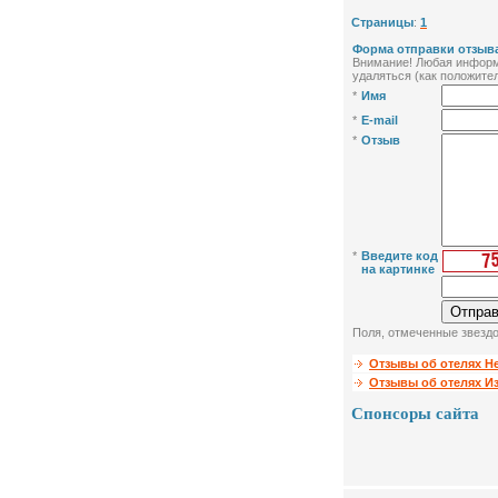
Страницы
:
1
Форма отправки отзыва
Внимание! Любая информа
удаляться (как положител
*
Имя
*
E-mail
*
Отзыв
*
Введите код
на картинке
Поля, отмеченные звездо
Отзывы об отелях Н
Отзывы об отелях И
Спонсоры сайта