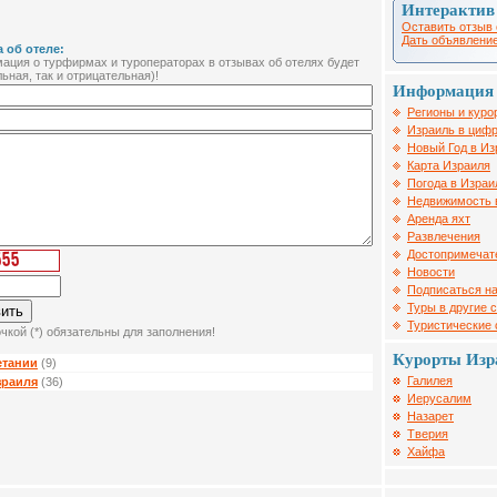
Интерактив
Оставить отзыв 
Дать объявление
 об отеле:
ция о турфирмах и туроператорах в отзывах об отелях будет
ьная, так и отрицательная)!
Информация 
Регионы и куро
Израиль в цифр
Новый Год в Из
Карта Израиля
Погода в Израи
Недвижимость 
Аренда яхт
Развлечения
Достопримечат
Новости
Подписаться на
Туры в другие 
Туристические
чкой (*) обязательны для заполнения!
Курорты Изр
етании
(9)
Галилея
зраиля
(36)
Иерусалим
Назарет
Тверия
Хайфа