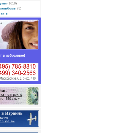
умы
(1018)
оальбомы
(5)
такты
т в избранное!
иль
от 1500 руб. »
от 350 у.е. »
 в Израиль
вание
65 у.е. »»