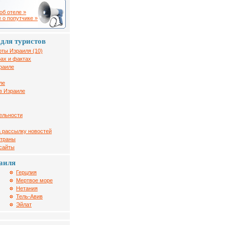
об отеле »
 о попутчике »
для туристов
рты Израиля (10)
ах и фактах
раиле
ле
в Израиле
ельности
 рассылку новостей
страны
 сайты
аиля
Герцлия
Мертвое море
Нетания
Тель-Авив
Эйлат